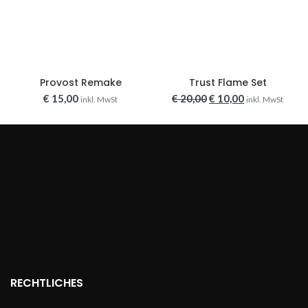
Provost Remake
Trust Flame Set
Ursprünglicher
Aktueller
€
15,00
€
20,00
€
10,00
inkl. MwSt
inkl. MwSt
Preis
Preis
war:
ist:
€ 20,00
€ 10,00.
RECHTLICHES