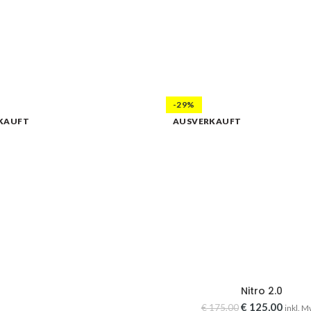
-29%
KAUFT
AUSVERKAUFT
Nitro 2.0
Ursprünglicher
Aktuel
€
125,00
€
175,00
inkl. M