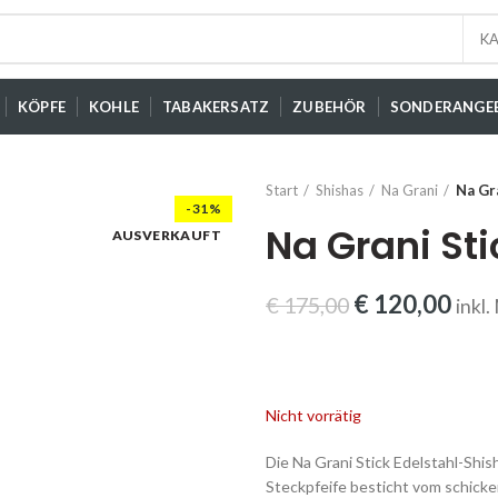
KA
KÖPFE
KOHLE
TABAKERSATZ
ZUBEHÖR
SONDERANGE
Start
Shishas
Na Grani
Na Gr
-31%
Na Grani St
AUSVERKAUFT
Ursprünglich
Aktu
€
120,00
€
175,00
inkl
Preis
Prei
war:
ist:
€ 175,00
€ 12
Nicht vorrätig
Die Na Grani Stick Edelstahl-Shi
Steckpfeife besticht vom schicke