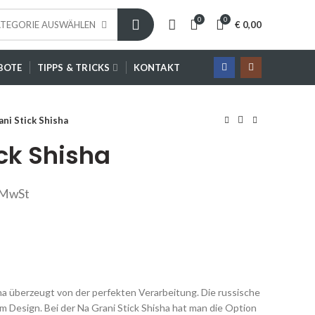
0
0
€
0,00
TEGORIE AUSWÄHLEN
BOTE
TIPPS & TRICKS
KONTAKT
ani Stick Shisha
ick Shisha
er
eller
. MwSt
s
0,00.
sha überzeugt von der perfekten Verarbeitung. Die russische
m Design. Bei der Na Grani Stick Shisha hat man die Option