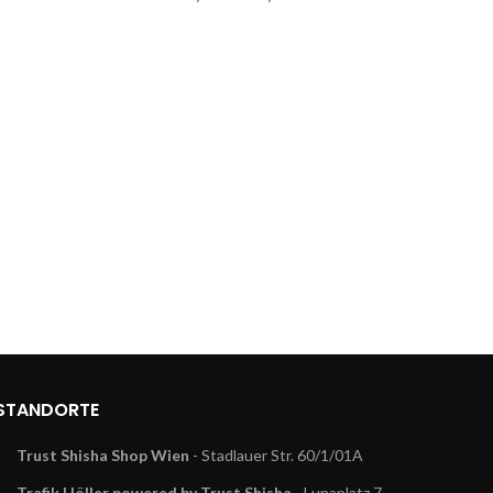
€ 45,00
bis
00.
€ 55,00
STANDORTE
Trust Shisha Shop Wien
- Stadlauer Str. 60/1/01A
Trafik Höller powered by Trust Shisha
- Lunaplatz 7