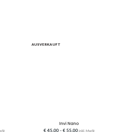
AUSVERKAUFT
Invi Nano
ler
Preisspanne:
€
45,00
–
€
55,00
wSt
inkl. MwSt